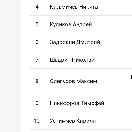
4
Кузьмичев
Никита
5
Куликов
Андрей
6
Задоркин
Дмитрий
7
Шадрин
Николай
8
Слепухов
Максим
9
Никифоров
Тимофей
10
Устимчев
Кирилл