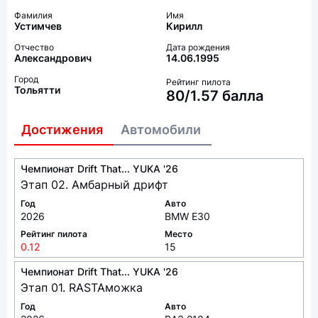
Фамилия
Имя
Устимчев
Кирилл
Отчество
Дата рождения
Александрович
14.06.1995
Город
Рейтинг пилота
Тольятти
80/1.57 балла
Достижения
Автомобили
Чемпионат Drift That... YUKA '26
Этап 02. Амбарный дрифт
Год
Авто
2026
BMW E30
Рейтинг пилота
Место
0.12
15
Чемпионат Drift That... YUKA '26