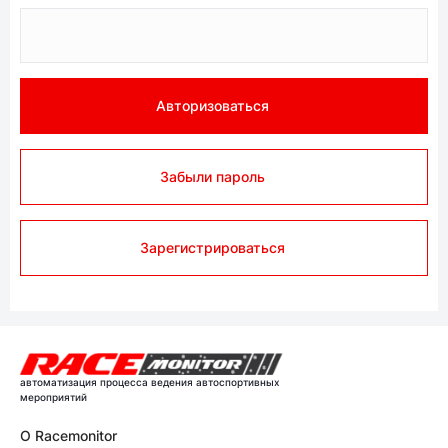
Авторизоваться
Забыли пароль
Зарегистрироваться
автоматизация процесса ведения автоспортивных
мероприятий
О Racemonitor