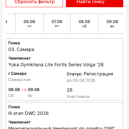
Сбросить фильтр
Найти гонку
5.08
06.08
07.08
08.08
09.08
ср
чт
пт
сб
вс
Гонка
03. Самара
Чемпионат
Yuka Gymkhana Lite Fortis Series Volga '26
г Самара
Регистрация
Статус:
Самарская
до
08.08.2026
08.08
09.08
26
Сб
Вс
Участников
Гонка
III этап DWC 2026
Чемпионат
Межрегиональный Чемпионат по дрифту DWC 2026