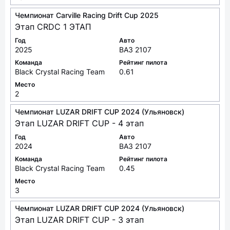
Чемпионат Carville Racing Drift Cup 2025
Этап CRDC 1 ЭТАП
Год
Авто
2025
ВАЗ 2107
Команда
Рейтинг пилота
Black Crystal Racing Team
0.61
Место
2
Чемпионат LUZAR DRIFT CUP 2024 (Ульяновск)
Этап LUZAR DRIFT CUP - 4 этап
Год
Авто
2024
ВАЗ 2107
Команда
Рейтинг пилота
Black Crystal Racing Team
0.45
Место
3
Чемпионат LUZAR DRIFT CUP 2024 (Ульяновск)
Этап LUZAR DRIFT CUP - 3 этап