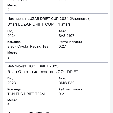
Место
2
Чемпионат LUZAR DRIFT CUP 2024 (Ульяновск)
Этап LUZAR DRIFT CUP - 1 этап
Год
Авто
2024
ВАЗ 2107
Команда
Рейтинг пилота
Black Crystal Racing Team
0.27
Место
9
Чемпионат UGOL DRIFT 2023
Этап Открытие сезона UGOL DRIFT
Год
Авто
2023
BMW E30
Команда
Рейтинг пилота
ТСИ FDC DRIFT TEAM
0.21
Место
6