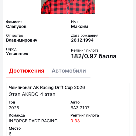
Фамилия
Имя
Слепухов
Максим
Отчество
Дата рождения
Владимирович
26.12.1994
Город
Рейтинг пилота
Ульяновск
182/0.97 балла
Достижения
Автомобили
Чемпионат AK Racing Drift Cup 2026
Этап AKRDC 4 этап
Год
Авто
2026
ВАЗ 2107
Команда
Рейтинг пилота
INFORCE DADZ RACING
0.33
Место
6