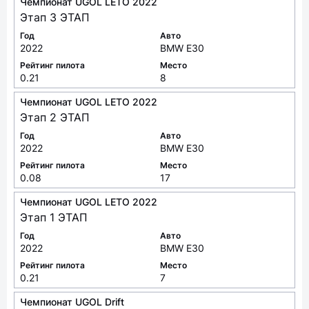
Чемпионат UGOL LETO 2022
Этап 3 ЭТАП
Год
Авто
2022
BMW E30
Рейтинг пилота
Место
0.21
8
Чемпионат UGOL LETO 2022
Этап 2 ЭТАП
Год
Авто
2022
BMW E30
Рейтинг пилота
Место
0.08
17
Чемпионат UGOL LETO 2022
Этап 1 ЭТАП
Год
Авто
2022
BMW E30
Рейтинг пилота
Место
0.21
7
Чемпионат UGOL Drift