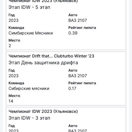
Чемпионат IDW 2023 (Ульяновск)
Этап IDW - 5 этап
Год
Авто
2023
ВАЗ 2107
Команда
Рейтинг пилота
Симбирские Мясники
0.39
Место
2
Чемпионат Drift that... Clubturbo Winter '23
Этап День защитника дрифта
Год
Авто
2023
ВАЗ 2107
Команда
Рейтинг пилота
Сибирские мясники
0.17
Место
14
Чемпионат IDW 2023 (Ульяновск)
Этап IDW - 3 этап
Год
Авто
2023
ВАЗ 2107