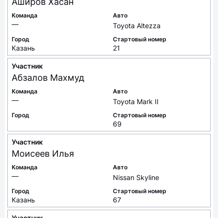
Аширов
Хасан
Команда
Авто
—
Toyota Altezza
Город
Стартовый номер
Казань
21
Участник
Абзалов
Махмуд
Команда
Авто
—
Toyota Mark II
Город
Стартовый номер
69
Участник
Моисеев
Илья
Команда
Авто
—
Nissan Skyline
Город
Стартовый номер
Казань
67
Участник