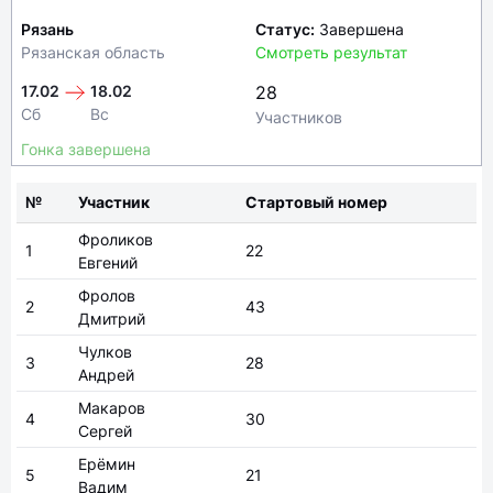
17.02
18.02
28
Сб
Вс
Участников
Гонка завершена
№
Участник
Стартовый номер
Фроликов
1
22
Евгений
Фролов
2
43
Дмитрий
Чулков
3
28
Андрей
Макаров
4
30
Сергей
Ерёмин
5
21
Вадим
Ульянов
6
29
Вадим