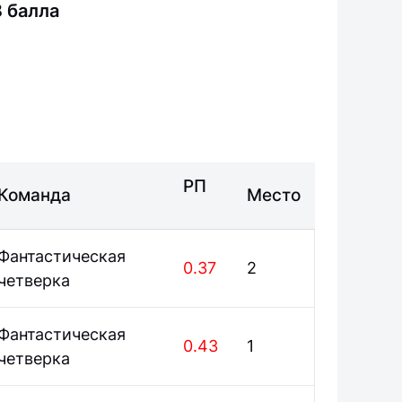
8 балла
РП
Команда
Место
Фантастическая
0.37
2
четверка
Фантастическая
0.43
1
четверка