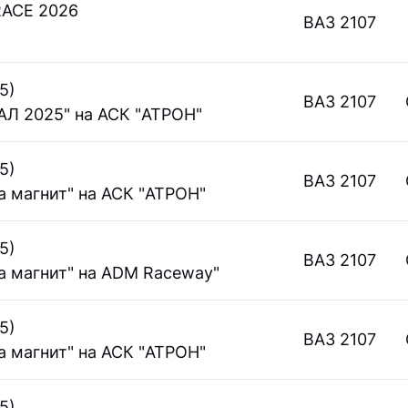
 RACE 2026
ВАЗ 2107
5)
ВАЗ 2107
АЛ 2025" на АСК "АТРОН"
5)
ВАЗ 2107
а магнит" на АСК "АТРОН"
5)
ВАЗ 2107
а магнит" на ADM Raceway"
5)
ВАЗ 2107
а магнит" на АСК "АТРОН"
5)