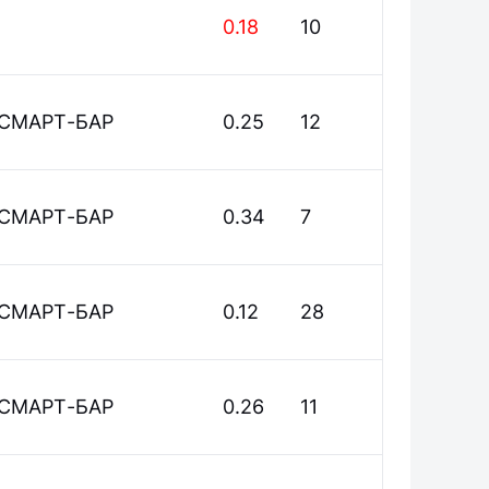
0.18
10
СМАРТ-БАР
0.25
12
СМАРТ-БАР
0.34
7
СМАРТ-БАР
0.12
28
СМАРТ-БАР
0.26
11