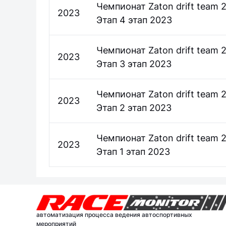
Чемпионат Zaton drift team 
2023
Этап 4 этап 2023
Чемпионат Zaton drift team 
2023
Этап 3 этап 2023
Чемпионат Zaton drift team 
2023
Этап 2 этап 2023
Чемпионат Zaton drift team 
2023
Этап 1 этап 2023
автоматизация процесса ведения автоспортивных
мероприятий