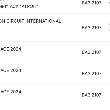
ВАЗ 2107
нит" АСК "АТРОН"
ON CIRCUIT INTERNATIONAL
ВАЗ 2107
 RACE 2024
ВАЗ 2107
 RACE 2024
ВАЗ 2107
 RACE 2024
ВАЗ 2107