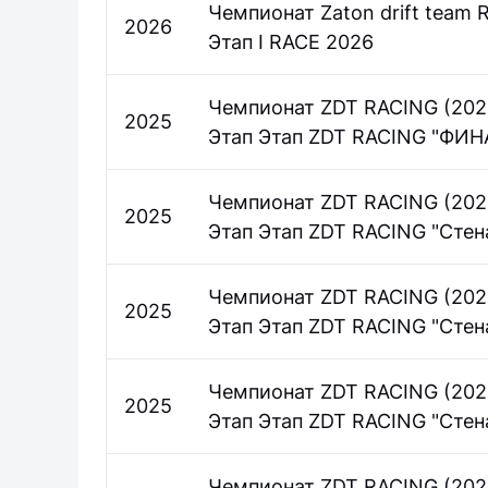
Чемпионат Zaton drift team
2026
Этап I RACE 2026
Чемпионат ZDT RACING (202
2025
Этап Этап ZDT RACING "ФИН
Чемпионат ZDT RACING (202
2025
Этап Этап ZDT RACING "Стен
Чемпионат ZDT RACING (202
2025
Этап Этап ZDT RACING "Стен
Чемпионат ZDT RACING (202
2025
Этап Этап ZDT RACING "Стен
Чемпионат ZDT RACING (202