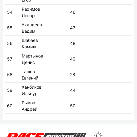
Егор
Рахимов
54
46
Ленар
Ухандеев
55
47
Вадим
Шабаев
56
48
Камиль
Мартынов
57
49
Денис
Ташев
58
28
Евгений
Ханбиков
59
44
Ильнур
Рыков
60
50
Андрей