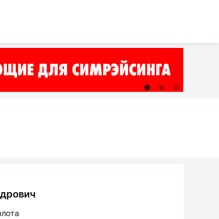
ндрович
илота