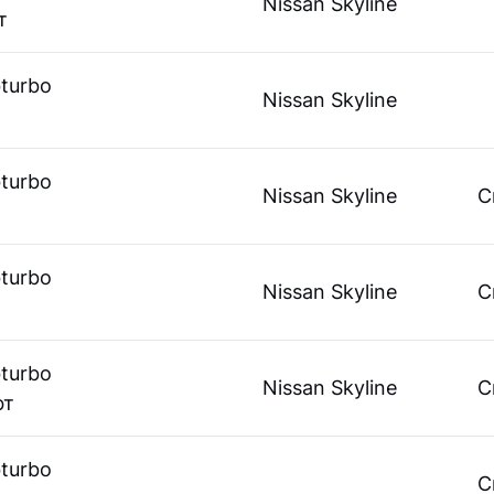
Nissan Skyline
т
bturbo
Nissan Skyline
bturbo
Nissan Skyline
С
bturbo
Nissan Skyline
С
bturbo
Nissan Skyline
С
фт
bturbo
С