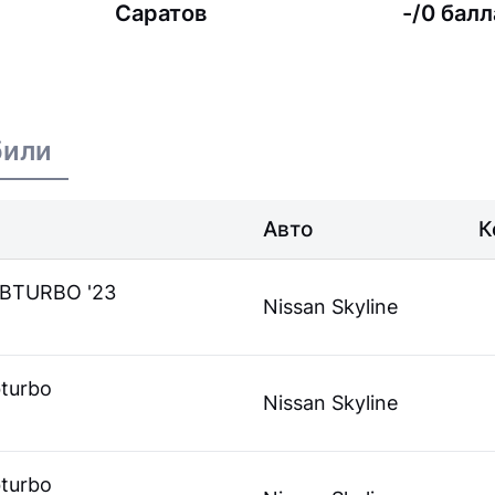
Саратов
-/0 балл
били
Авто
К
LUBTURBO '23
Nissan Skyline
bturbo
Nissan Skyline
bturbo