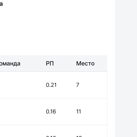
а
оманда
РП
Место
0.21
7
0.16
11