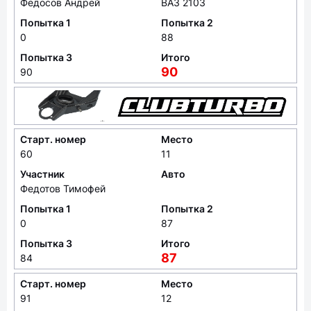
Федосов Андрей
ВАЗ 2103
Попытка 1
Попытка 2
0
88
Попытка 3
Итого
90
90
Старт. номер
Место
60
11
Участник
Авто
Федотов Тимофей
Попытка 1
Попытка 2
0
87
Попытка 3
Итого
87
84
Старт. номер
Место
91
12