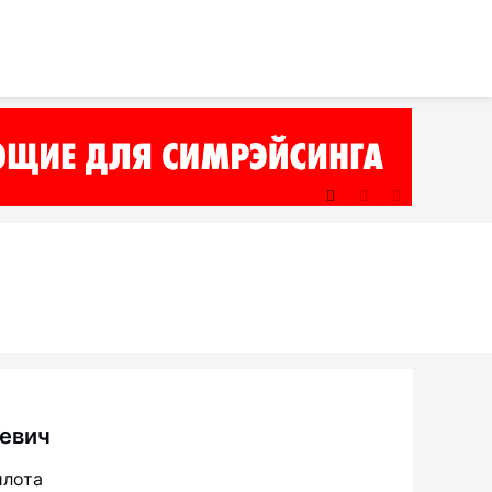
евич
илота