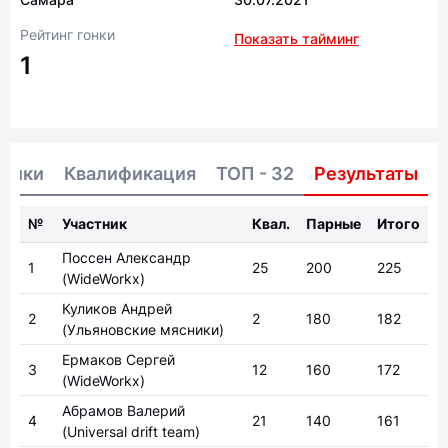
Рейтинг гонки
Показать тайминг
1
тники
Квалификация
ТОП - 32
Результаты
№
Участник
Квал.
Парные
Итого
Поссен Александр
1
25
200
225
(WideWorkx)
Куликов Андрей
2
2
180
182
(Ульяновские мясники)
Ермаков Сергей
3
12
160
172
(WideWorkx)
Абрамов Валерий
4
21
140
161
(Universal drift team)