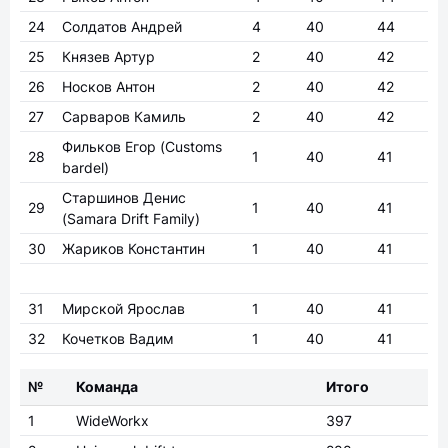
24
Солдатов Андрей
4
40
44
25
Князев Артур
2
40
42
26
Носков Антон
2
40
42
27
Сарваров Камиль
2
40
42
Фильков Егор
(Customs
28
1
40
41
bardel)
Старшинов Денис
29
1
40
41
(Samara Drift Family)
30
Жариков Константин
1
40
41
31
Мирской Ярослав
1
40
41
32
Кочетков Вадим
1
40
41
№
Команда
Итого
1
WideWorkx
397