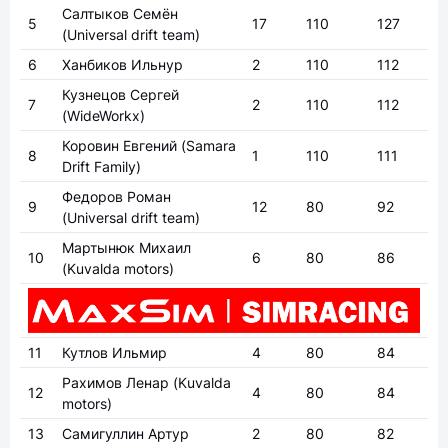
Салтыков Семён
5
17
110
127
(Universal drift team)
6
Ханбиков Ильнур
2
110
112
Кузнецов Сергей
7
2
110
112
(WideWorkx)
Коровин Евгений
(Samara
8
1
110
111
Drift Family)
Федоров Роман
9
12
80
92
(Universal drift team)
Мартынюк Михаил
10
6
80
86
(Kuvalda motors)
11
Кутлов Ильмир
4
80
84
Рахимов Ленар
(Kuvalda
12
4
80
84
motors)
13
Самигуллин Артур
2
80
82