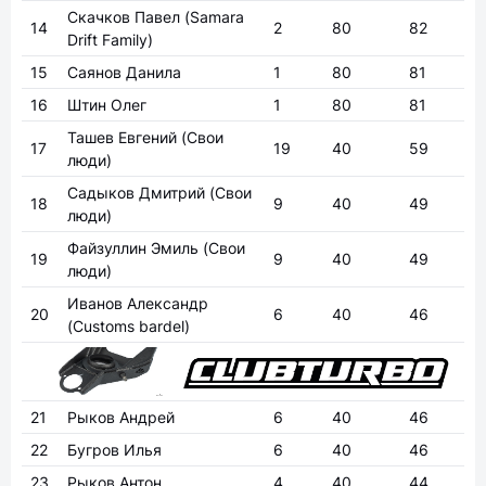
Скачков Павел
(Samara
14
2
80
82
Drift Family)
15
Саянов Данила
1
80
81
16
Штин Олег
1
80
81
Ташев Евгений
(Свои
17
19
40
59
люди)
Садыков Дмитрий
(Свои
18
9
40
49
люди)
Файзуллин Эмиль
(Свои
19
9
40
49
люди)
Иванов Александр
20
6
40
46
(Customs bardel)
21
Рыков Андрей
6
40
46
22
Бугров Илья
6
40
46
23
Рыков Антон
4
40
44