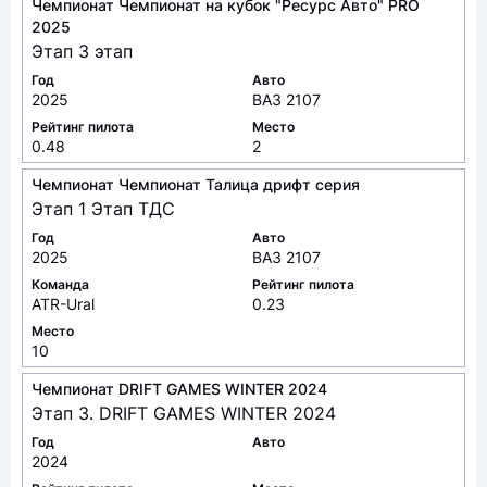
Чемпионат Чемпионат на кубок "Ресурс Авто" PRO
2025
Этап 3 этап
Год
Авто
2025
ВАЗ 2107
Рейтинг пилота
Место
0.48
2
Чемпионат Чемпионат Талица дрифт серия
Этап 1 Этап ТДС
Год
Авто
2025
ВАЗ 2107
Команда
Рейтинг пилота
ATR-Ural
0.23
Место
10
Чемпионат DRIFT GAMES WINTER 2024
Этап 3. DRIFT GAMES WINTER 2024
Год
Авто
2024