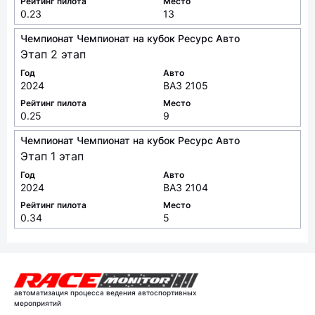
Рейтинг пилота
Место
0.23
13
Чемпионат Чемпионат на кубок Ресурс Авто
Этап 2 этап
Год
Авто
2024
ВАЗ 2105
Рейтинг пилота
Место
0.25
9
Чемпионат Чемпионат на кубок Ресурс Авто
Этап 1 этап
Год
Авто
2024
ВАЗ 2104
Рейтинг пилота
Место
0.34
5
автоматизация процесса ведения автоспортивных
мероприятий