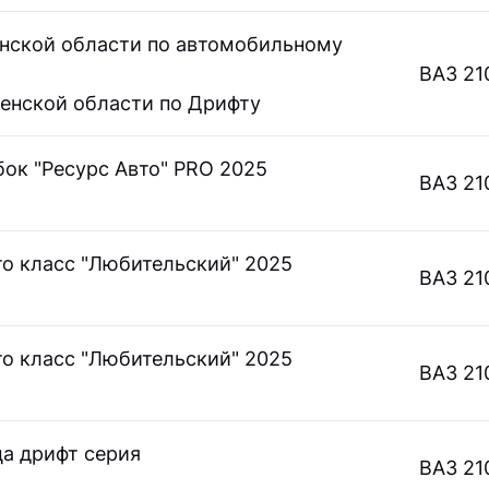
нской области по автомобильному
ВАЗ 21
менской области по Дрифту
ок "Ресурс Авто" PRO 2025
ВАЗ 21
то класс "Любительский" 2025
ВАЗ 21
то класс "Любительский" 2025
ВАЗ 21
а дрифт серия
ВАЗ 21