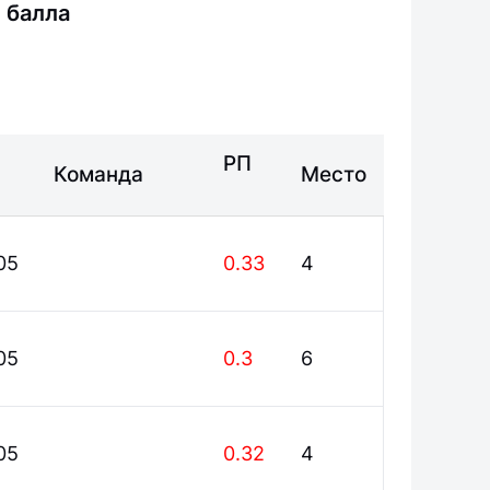
5 балла
РП
Команда
Место
05
0.33
4
05
0.3
6
05
0.32
4