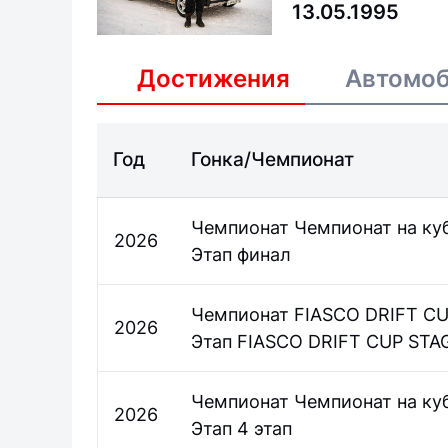
13.05.1995
Достижения
Автомо
Год
Гонка/Чемпионат
Чемпионат Чемпионат на куб
2026
Этап финал
Чемпионат FIASCO DRIFT CU
2026
Этап FIASCO DRIFT CUP STA
Чемпионат Чемпионат на куб
2026
Этап 4 этап