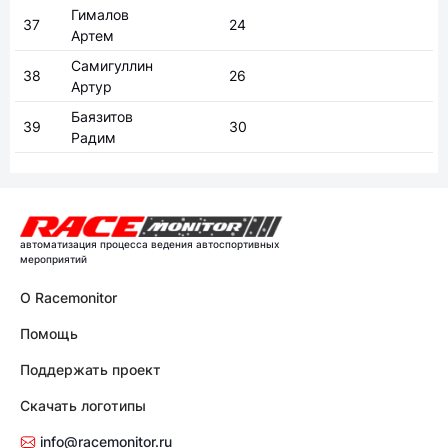
Гималов
37
24
Артем
Самигуллин
38
26
Артур
Баязитов
39
30
Радим
автоматизация процесса ведения автоспортивных
мероприятий
О Racemonitor
Помощь
Поддержать проект
Скачать логотипы
info@racemonitor.ru