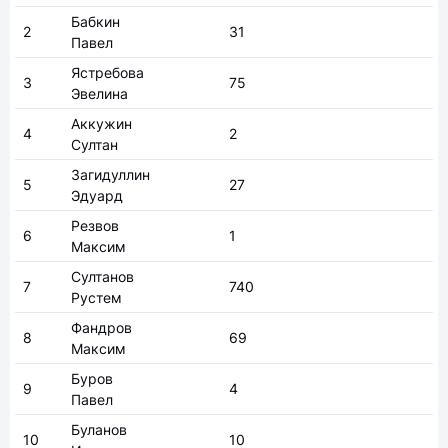
Бабкин
2
31
Павел
Ястребова
3
75
Эвелина
Аккужин
4
2
Султан
Загидуллин
5
27
Эдуард
Резвов
6
1
Максим
Султанов
7
740
Рустем
Фандров
8
69
Максим
Буров
9
4
Павел
Буланов
10
10