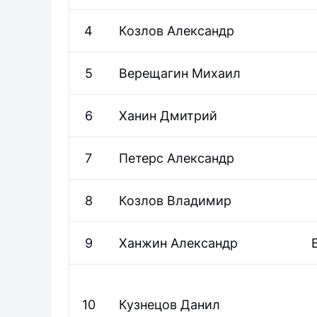
4
Козлов
Александр
5
Верещагин
Михаил
6
Ханин
Дмитрий
7
Петерс
Александр
8
Козлов
Владимир
9
Ханжин
Александр
10
Кузнецов
Данил