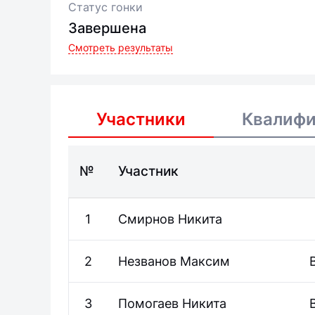
Статус гонки
Завершена
Смотреть результаты
Участники
Квалиф
№
Участник
1
Смирнов
Никита
2
Незванов
Максим
3
Помогаев
Никита