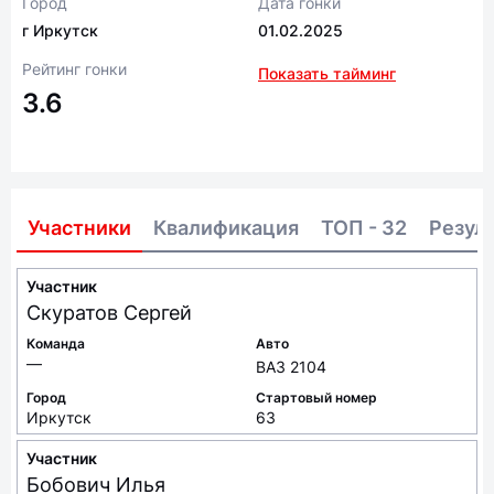
Город
Дата гонки
г Иркутск
01.02.2025
Рейтинг гонки
Показать тайминг
3.6
Участники
Квалификация
ТОП - 32
Резул
Участник
Скуратов
Сергей
Команда
Авто
—
ВАЗ 2104
Город
Стартовый номер
Иркутск
63
Участник
Бобович
Илья