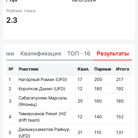
Рейтинг гонки
2.3
тники
Квалификация
ТОП - 16
Результаты
№
Участник
Квал.
Парные
Итого
1
Нагорный Роман
(UFD)
17
200
217
2
Коротков Данил
(UFD)
12
180
192
Сибагатуллин Марсель
3
25
160
185
(Японец)
Тимерханов Ринат
(HZ
4
12
140
152
drift team)
Дильмухаметов Райнур
5
21
110
131
(UFD)