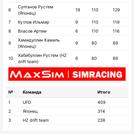
Султанов Рустем
6
19
110
129
(Японец)
7
Кутлов Ильмир
9
110
119
8
Власов Артем
6
110
116
Хамидуллин Камиль
9
9
80
89
(Японец)
Хабибуллин Рустем
(HZ
10
6
80
86
drift team)
№
Команда
Итого
1
UFD
409
2
Японец
314
3
HZ drift team
238