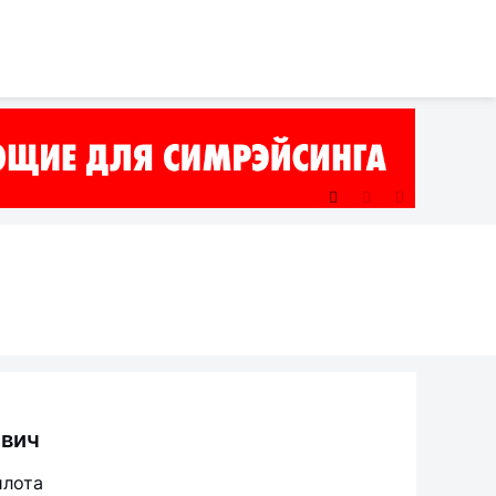
вич
илота