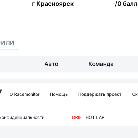
г Красноярск
-/0 балл
били
Авто
Команда
О Racemonitor
Помощь
Поддержать проект
Ск
 конфиденциальности
DRIFT
HOT LAP