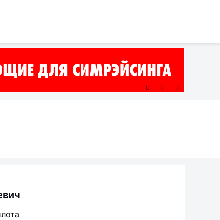
евич
илота