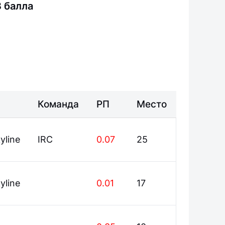
3 балла
Команда
РП
Место
yline
IRC
0.07
25
yline
0.01
17