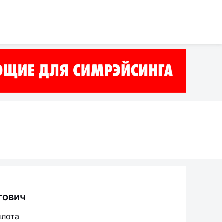
тович
илота