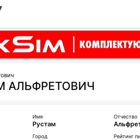
тович
М АЛЬФРЕТОВИЧ
Имя
Отчество
Рустам
Альфре
Город
Рейтинг п