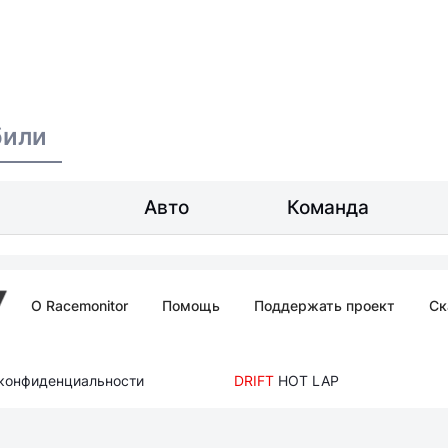
били
Авто
Команда
О Racemonitor
Помощь
Поддержать проект
Ск
 конфиденциальности
DRIFT
HOT LAP