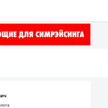
вич
илота