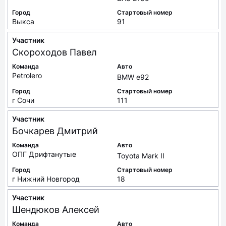
Город
Стартовый номер
Выкса
91
Участник
Скороходов
Павел
Команда
Авто
Petrolero
BMW e92
Город
Стартовый номер
г Сочи
111
Участник
Бочкарев
Дмитрий
Команда
Авто
ОПГ Дрифтанутые
Toyota Mark II
Город
Стартовый номер
г Нижний Новгород
18
Участник
Шендюков
Алексей
Команда
Авто