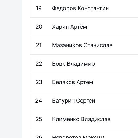
19
Федоров
Константин
20
Харин
Артём
21
Мазаников
Станислав
22
Вовк
Владимир
23
Беляков
Артем
24
Батурин
Сергей
25
Клименко
Владислав
26
Неворотов
Максим