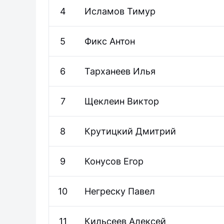
4
Исламов
Тимур
5
Фикс
Антон
6
Тарханеев
Илья
7
Щеклеин
Виктор
8
Крутицкий
Дмитрий
9
Конусов
Егор
10
Негреску
Павел
11
Кильсеев
Алексей