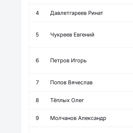
4
Давлетгареев
Ринат
5
Чукреев
Евгений
6
Петров
Игорь
7
Попов
Вячеслав
8
Тёплых
Олег
9
Молчанов
Александр