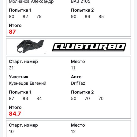
Молчанов Александр
ВАЗ 2105
Попытка 1
Попытка 2
80
82
75
90
86
85
Итого
87
Старт. номер
Место
31
11
Участник
Авто
Кузнецов Евгений
DrifTaz
Попытка 1
Попытка 2
87
83
84
50
70
70
Итого
84.7
Старт. номер
Место
10
12