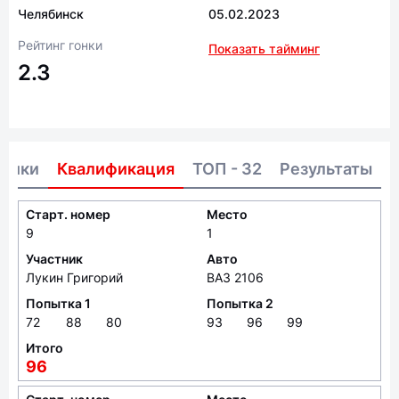
Челябинск
05.02.2023
Рейтинг гонки
Показать тайминг
2.3
тники
Квалификация
ТОП - 32
Результаты
Старт. номер
Место
9
1
Участник
Авто
Лукин Григорий
ВАЗ 2106
Попытка 1
Попытка 2
72
88
80
93
96
99
Итого
96