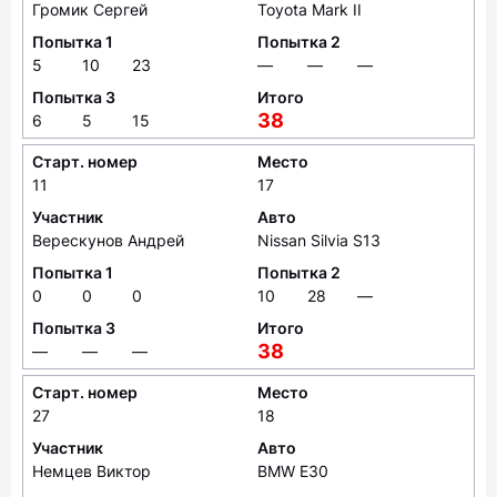
Громик Сергей
Toyota Mark II
Попытка 1
Попытка 2
5
10
23
—
—
—
Попытка 3
Итого
38
6
5
15
Старт. номер
Место
11
17
Участник
Авто
Верескунов Андрей
Nissan Silvia S13
Попытка 1
Попытка 2
0
0
0
10
28
—
Попытка 3
Итого
38
—
—
—
Старт. номер
Место
27
18
Участник
Авто
Немцев Виктор
BMW E30