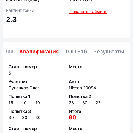
Рейтинг гонки
Показать тайминг
2.3
тники
Квалификация
ТОП - 16
Результаты
Старт. номер
Место
5
1
Участник
Авто
Пуненков Олег
Nissan 200SX
Попытка 1
Попытка 2
15
10
10
23
30
22
Попытка 3
Итого
90
30
30
30
Старт. номер
Место