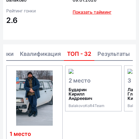
Рейтинг гонки
Показать тайминг
2.6
тники
Квалификация
ТОП - 32
Результаты
2 место
3 м
Бударин
Лавр
Кирилл
Глеб
Андреевич
Кири
BalakovoKoR4Team
Balak
1 место