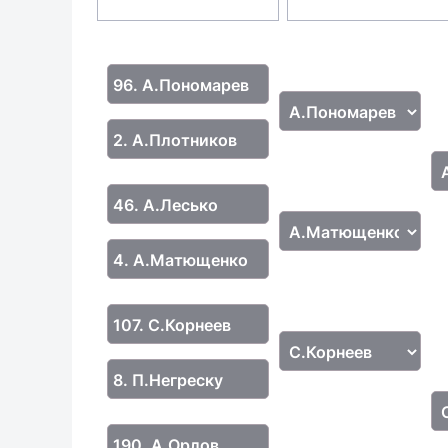
96. А.Пономарев
2. А.Плотников
46. А.Лесько
4. А.Матющенко
107. С.Корнеев
8. П.Негреску
190. А.Орлов