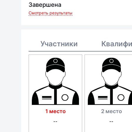
Завершена
Смотреть результаты
Участники
Квалиф
1 место
2 место
--
--