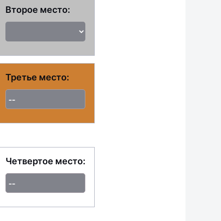
Второе место:
Третье место:
--
Четвертое место:
--