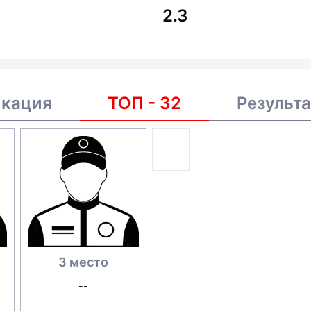
2.3
икация
ТОП - 32
Результ
3 место
--