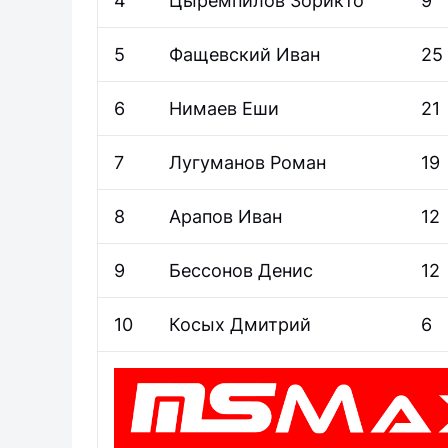
4
Цыремпилов Зорикто
9
5
Фащевский Иван
25
6
Нимаев Еши
21
7
Лугуманов Роман
19
8
Арапов Иван
12
9
Бессонов Денис
12
10
Косых Дмитрий
6