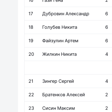
16
Гази Гена
2
17
Дубровин Александр
6
18
Голубев Никита
6
19
Файзулин Артем
6
20
Жилкин Никита
4
21
Зингер Сергей
4
22
Братенков Алексей
2
23
Сисин Максим
2