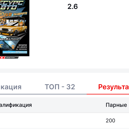
2.6
икация
ТОП - 32
Результ
алификация
Парные
200