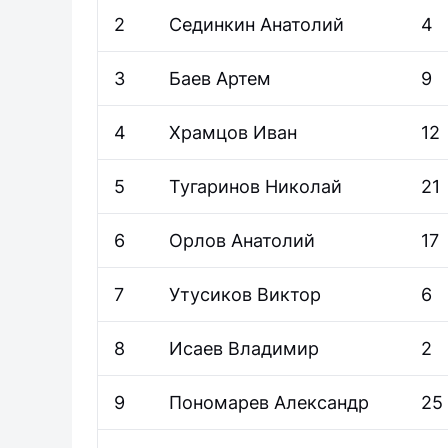
2
Сединкин Анатолий
4
3
Баев Артем
9
4
Храмцов Иван
12
5
Тугаринов Николай
21
6
Орлов Анатолий
17
7
Утусиков Виктор
6
8
Исаев Владимир
2
9
Пономарев Александр
25