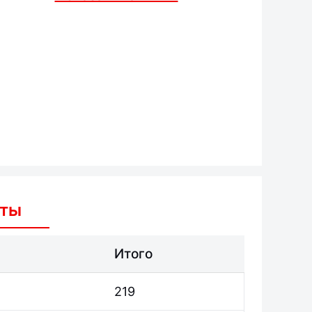
аты
Итого
219