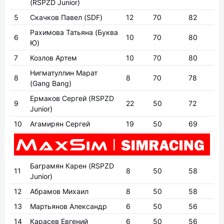
(RSPZD Junior)
5
Скачков Павел
(SDF)
12
70
82
Рахимова Татьяна
(Буква
6
10
70
80
Ю)
7
Козлов Артем
10
70
80
Нигматуллин Марат
8
8
70
78
(Gang Bang)
Ермаков Сергей
(RSPZD
9
22
50
72
Junior)
10
Агамирян Сергей
19
50
69
Баграмян Карен
(RSPZD
11
8
50
58
Junior)
12
Абрамов Михаил
8
50
58
13
Мартьянов Александр
6
50
56
14
Карасев Евгений
6
50
56