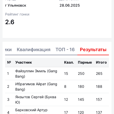
г Ульяновск
28.06.2025
Рейтинг гонки
2.6
тники
Квалификация
ТОП - 16
Результаты
№
Участник
Квал.
Парные
Итого
Файзуллин Эмиль
(Gang
1
15
250
265
Bang)
Ибрагимов Айрат
(Gang
2
8
180
188
Bang)
Янзытов Сергей
(Буква
3
12
145
157
Ю)
Барковский Артур
4
17
120
137